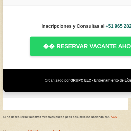
Inscripciones y Consultas al
+51 965 28
�� RESERVAR VACANTE AH
Organizado por
GRUPO ELC - Entrenamiento de Líd
Si no desea recibir nuestros mensajes puede pedir desuscribirse haciendo click
ACA